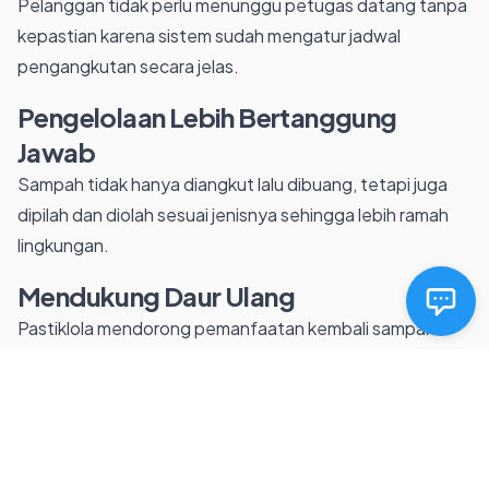
Pelanggan tidak perlu menunggu petugas datang tanpa
kepastian karena sistem sudah mengatur jadwal
pengangkutan secara jelas.
Pengelolaan Lebih Bertanggung
Jawab
Sampah tidak hanya diangkut lalu dibuang, tetapi juga
dipilah dan diolah sesuai jenisnya sehingga lebih ramah
lingkungan.
Mendukung Daur Ulang
Pastiklola mendorong pemanfaatan kembali sampah
yang masih memiliki nilai guna sehingga membantu
mengurangi beban TPA.
Berbasis Teknologi
Melalui aplikasi dan sistem digital, pelanggan dapat