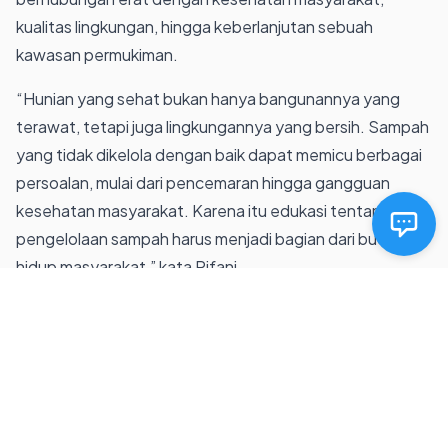
kualitas lingkungan, hingga keberlanjutan sebuah
kawasan permukiman.
“Hunian yang sehat bukan hanya bangunannya yang
terawat, tetapi juga lingkungannya yang bersih. Sampah
yang tidak dikelola dengan baik dapat memicu berbagai
persoalan, mulai dari pencemaran hingga gangguan
kesehatan masyarakat. Karena itu edukasi tentang
pengelolaan sampah harus menjadi bagian dari budaya
hidup masyarakat,” kata Rifani.
Melalui layanan pengangkutan dan pengelolaan sampah
yang terintegrasi, Pastiklola berupaya memberikan solusi
bagi masyarakat, pengelola kawasan, maupun pelaku
usaha properti agar mampu menciptakan lingkungan
yang lebih bersih, tertata, dan nyaman untuk dihuni.